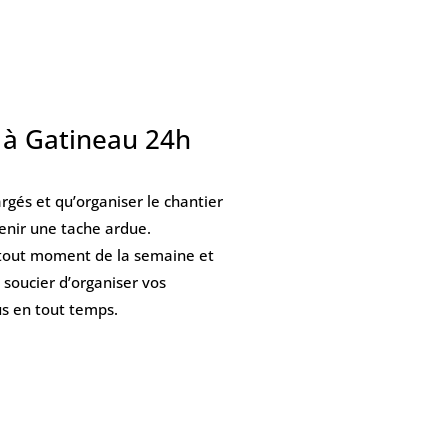
 à Gatineau 24h
Nous mettons à votre dispositio
depuis plus de 50 ans pour
l’e
profitez donc du meilleur savoir
gés et qu’organiser le chantier
travaux durables qui assureron
enir une tache ardue.
prix compétitifs
ont fait notre
 tout moment de la semaine et
vous-même en demandant notre
 soucier d’organiser vos
s en tout temps.